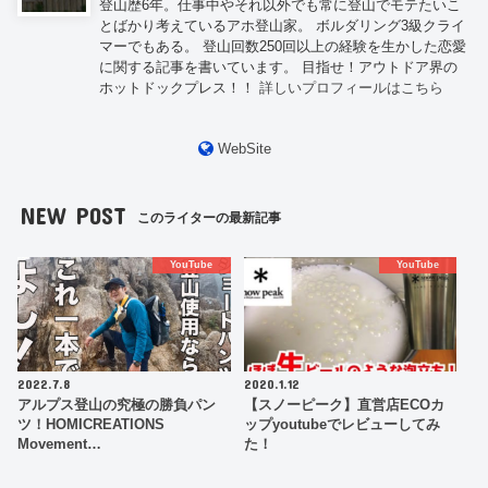
登山歴6年。仕事中やそれ以外でも常に登山でモテたいこ
とばかり考えているアホ登山家。 ボルダリング3級クライ
マーでもある。 登山回数250回以上の経験を生かした恋愛
に関する記事を書いています。 目指せ！アウトドア界の
ホットドックプレス！！
詳しいプロフィールはこちら
WebSite
NEW POST
このライターの最新記事
YouTube
YouTube
2022.7.8
2020.1.12
アルプス登山の究極の勝負パン
【スノーピーク】直営店ECOカ
ツ！HOMICREATIONS
ップyoutubeでレビューしてみ
Movement…
た！