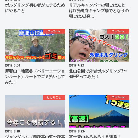
ボルダリング初心者がモテるため
リアルキャンパーの朝ごはんと
にやること
は!?光滝寺キャンプ場でとなりの
朝ごはん!突…
YouTube
YouTube
2019.5.31
2019.4.21
摩耶山！地蔵谷（バリーエーショ
北山公園で外岩ボルダリング3〜
ンルート）ルートでゴミ拾いして
4級登ってみた！
みた！
ひとりごと
YouTube
2018.8.10
2019.8.26
ジャンダルム（西穂高山荘〜穂高
富士登山あるある１５連発！