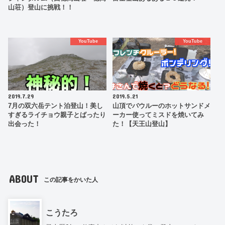
山荘）登山に挑戦！！
YouTube
YouTube
2019.7.29
2019.5.21
7月の双六岳テント泊登山！美し
山頂でバウルーのホットサンドメ
すぎるライチョウ親子とばったり
ーカー使ってミスドを焼いてみ
出会った！
た！【天王山登山】
ABOUT
この記事をかいた人
こうたろ