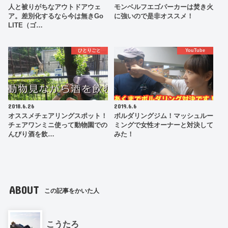
人と被りがちなアウトドアウェ
モンベルフエゴパーカーは焚き火
ア。差別化するなら今は無きGo
に強いので是非オススメ！
LITE（ゴ…
ひとりごと
YouTube
2018.6.26
2019.6.6
オススメチェアリングスポット！
ボルダリングジム！マッシュルー
チェアワンミニ使って動物園での
ミングで女性オーナーと対決して
んびり酒を飲…
みた！
ABOUT
この記事をかいた人
こうたろ