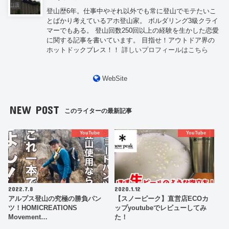
登山歴6年。仕事中やそれ以外でも常に登山でモテたいこ
とばかり考えているアホ登山家。 ボルダリング3級クライ
マーでもある。 登山回数250回以上の経験を生かした恋愛
に関する記事を書いています。 目指せ！アウトドア界の
ホットドックプレス！！
詳しいプロフィールはこちら
WebSite
NEW POST
このライターの最新記事
YouTube
YouTube
2022.7.8
2020.1.12
アルプス登山の究極の勝負パン
【スノーピーク】直営店ECOカ
ツ！HOMICREATIONS
ップyoutubeでレビューしてみ
Movement…
た！