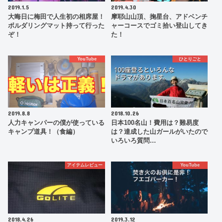
2019.1.5
2019.4.30
大晦日に梅田で人生初の相席屋！
摩耶山山頂、掬星台、アドベンチ
ボルダリングマット持って行った
ャーコースでゴミ拾い登山してき
ぞ！
た！
YouTube
ひとりごと
2019.8.8
2018.10.26
人力キャンパーの僕が使っている
日本100名山！費用は？難易度
キャンプ道具！（食編）
は？達成した山ガールがいたので
いろいろ質問…
アイテムレビュー
YouTube
2018.4.26
2019.3.12