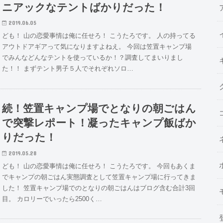
ニアックなテントばかりだった！
2019.06.05
ども！ 山の恋愛事情は俺に任せろ！ こうたろです。 人の持ってる
アウトドアギアって気になりますよねえ。 今回は笠置キャンプ場
でみんなどんなテントを使っているか！？調査してまいりまし
た！！ まずテント男子５人でそれぞれソロ…
続！笠置キャンプ場でとなりの朝ごはん
で突撃レポート！凝ったキャンプ飯ばか
りだった！
2019.05.28
ども！ 山の恋愛事情は俺に任せろ！ こうたろです。 今回もあくま
でキャンプの朝ごはん実態調査として笠置キャンプ場に行ってきま
した！ 笠置キャンプ場でのとなりの朝ごはんはブログ含む合計3回
目。 カロリーでいったら2500く…