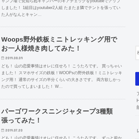
ャンプ場で見知らぬキャンパーのギアチェックをyoutubeでアップ
しました！ 1組目はyoutuber2人組 たまたま隣でテントを張ってい
た人がなんとキャン…
Woops野外鉄板ミニトレッキング用で
お一人様焼き肉してみた！
2019.08.09
ども！ 山の恋愛事情はオレに任せろ！ こうたろです。 買っちゃい
ました！ スマホサイズの鉄板！WOOPsの野外鉄板！ミニトレッキ
ング用！ 通常のサイズの半分くらいの大きさです。 両方欲しかっ
たので買ってしまいました！ W…
パーゴワークスニンジャタープ3種類
張ってみた！
2019.07.20
ども！ 山の恋愛事情はオレに任せろ！ こうたろです。 ずっと前か