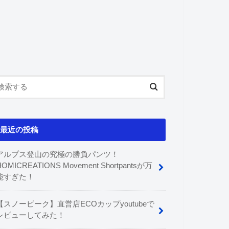
最近の投稿
アルプス登山の究極の勝負パンツ！
HOMICREATIONS Movement Shortpantsが万
能すぎた！
【スノーピーク】直営店ECOカップyoutubeで
レビューしてみた！