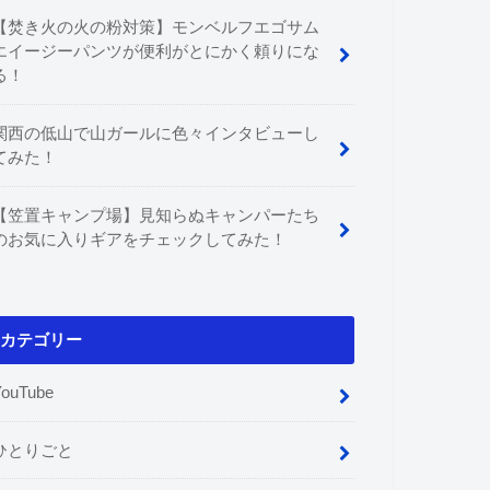
【焚き火の火の粉対策】モンベルフエゴサム
エイージーパンツが便利がとにかく頼りにな
る！
関西の低山で山ガールに色々インタビューし
てみた！
【笠置キャンプ場】見知らぬキャンパーたち
のお気に入りギアをチェックしてみた！
カテゴリー
YouTube
ひとりごと