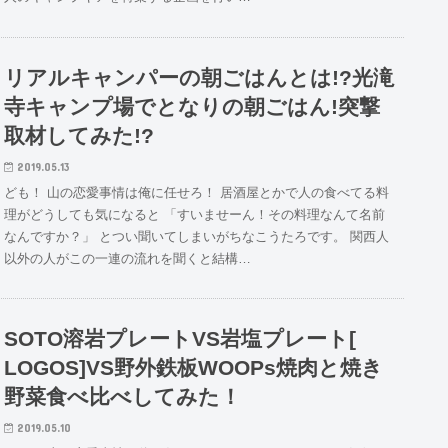
リアルキャンパーの朝ごはんとは!?光滝
寺キャンプ場でとなりの朝ごはん!突撃
取材してみた!?
2019.05.13
ども！ 山の恋愛事情は俺に任せろ！ 居酒屋とかで人の食べてる料
理がどうしても気になると 「すいませーん！その料理なんて名前
なんですか？」 とつい聞いてしまいがちなこうたろです。 関西人
以外の人がこの一連の流れを聞くと結構…
SOTO溶岩プレートVS岩塩プレート[
LOGOS]VS野外鉄板WOOPs焼肉と焼き
野菜食べ比べしてみた！
2019.05.10