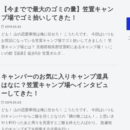
【今までで最大のゴミの量】笠置キャン
プ場でゴミ拾いしてきた！
2019.05.24
ども！ 山の恋愛事情は俺に任せろ！ こうたろです。 今回はいつも
お世話になっている笠置キャンプ場でゴミ拾いしてきました！ 笠
置キャンプ場とは？ 京都府相良郡笠置町にあるキャンプ場！ いこ
いの館【温泉】徒歩5分 笠置ボルダ…
キャンパーのお気に入りキャンプ道具
はなに？笠置キャンプ場へインタビュ
ーしてきた！
2019.05.22
ども！ 山の恋愛事情は俺に任せろ！ こうたろです。 今回はいつも
のキャンパーからご飯を頂くとなりの「隣の晩ごはん！」と思いき
や１軒行ったあと周りを見渡すとご飯を終えた人ばかり。 急遽他
人のキャンプギアを特集する企画を行い…