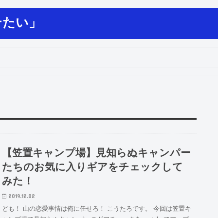
テたい」
【笠置キャンプ場】見知らぬキャンパー
たちのお気に入りギアをチェックして
みた！
2019.12.02
ども！ 山の恋愛事情は俺に任せろ！ こうたろです。 今回は笠置キ