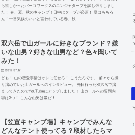
ら欲しかったパーゴワークスのニンジャタープを試し張りしまし
た！ 春、夏、秋のキャンプ！日中はタープが必須！ 夏はもちろ
ん！一番気候のいいと言われている春、秋…
双六岳で山ガールに好きなブランド？嫌
いな山男？好きな山男など？色々聞いて
みた！
2019.07.17
ども！ 山の恋愛事情はオレに任せろ！ こうたろです。 前々から撮
り溜めていた山ガールへのインタビュー。 先日行った双六岳で溜
まってきたのでYouTubeにアップしました！ 山ガールへの質問内
容は3つ！ こんな山男は嫌だ！…
【笠置キャンプ場】キャンプでみんな
どんなテント使ってる？取材したらマ