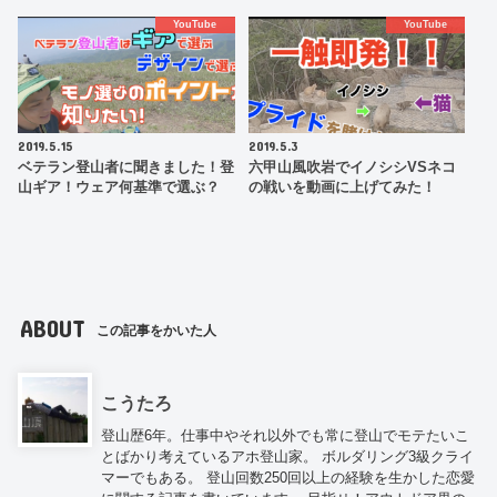
YouTube
YouTube
2019.5.15
2019.5.3
ベテラン登山者に聞きました！登
六甲山風吹岩でイノシシVSネコ
山ギア！ウェア何基準で選ぶ？
の戦いを動画に上げてみた！
ABOUT
この記事をかいた人
こうたろ
登山歴6年。仕事中やそれ以外でも常に登山でモテたいこ
とばかり考えているアホ登山家。 ボルダリング3級クライ
マーでもある。 登山回数250回以上の経験を生かした恋愛