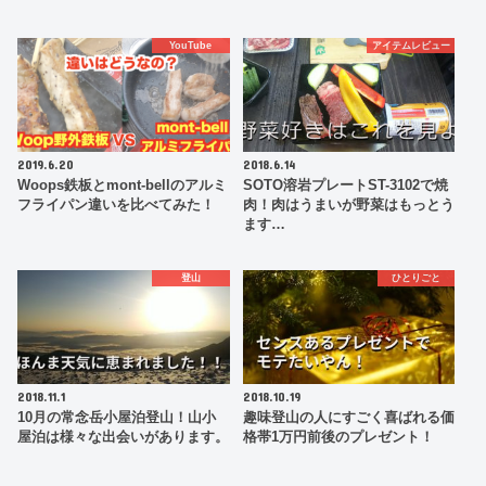
YouTube
アイテムレビュー
2019.6.20
2018.6.14
Woops鉄板とmont-bellのアルミ
SOTO溶岩プレートST-3102で焼
フライパン違いを比べてみた！
肉！肉はうまいが野菜はもっとう
ます…
登山
ひとりごと
2018.11.1
2018.10.19
10月の常念岳小屋泊登山！山小
趣味登山の人にすごく喜ばれる価
屋泊は様々な出会いがあります。
格帯1万円前後のプレゼント！