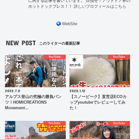
に関する記事を書いています。 目指せ！アウトドア界の
ホットドックプレス！！
詳しいプロフィールはこちら
WebSite
NEW POST
このライターの最新記事
YouTube
YouTube
2022.7.8
2020.1.12
アルプス登山の究極の勝負パン
【スノーピーク】直営店ECOカ
ツ！HOMICREATIONS
ップyoutubeでレビューしてみ
Movement…
た！
YouTube
YouTube