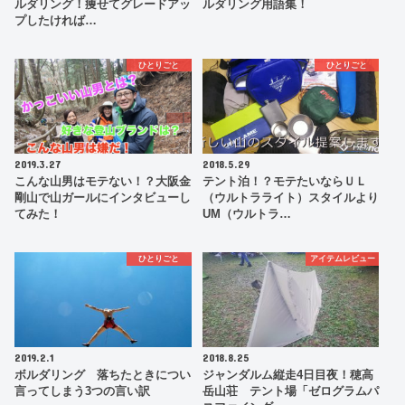
ルダリング！痩せてグレードアッ
ルダリング用語集！
プしたければ…
ひとりごと
ひとりごと
2019.3.27
2018.5.29
こんな山男はモテない！？大阪金
テント泊！？モテたいならＵＬ
剛山で山ガールにインタビューし
（ウルトラライト）スタイルより
てみた！
UM（ウルトラ…
ひとりごと
アイテムレビュー
2019.2.1
2018.8.25
ボルダリング 落ちたときについ
ジャンダルム縦走4日目夜！穂高
言ってしまう3つの言い訳
岳山荘 テント場「ゼログラムパ