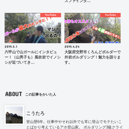
スファインダ…
YouTube
YouTube
2019.5.1
2019.4.24
六甲山で山ガールにインタビュ
大阪府交野市くろんどボルダーで
ー！（山男子も）風吹岩でイノシ
外岩ボルダリング！魅力を語りま
シが近づいてき…
す。
ABOUT
この記事をかいた人
こうたろ
登山歴6年。仕事中やそれ以外でも常に登山でモテたいこ
とばかり考えているアホ登山家。 ボルダリング3級クライ