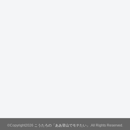
©Copyright2026
こうたろの「ああ登山でモテたい」
.All Rights Reserved.