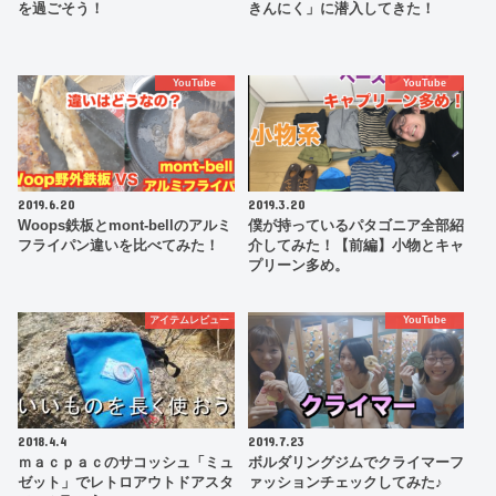
を過ごそう！
きんにく」に潜入してきた！
YouTube
YouTube
2019.6.20
2019.3.20
Woops鉄板とmont-bellのアルミ
僕が持っているパタゴニア全部紹
フライパン違いを比べてみた！
介してみた！【前編】小物とキャ
プリーン多め。
アイテムレビュー
YouTube
2018.4.4
2019.7.23
ｍａｃｐａｃのサコッシュ「ミュ
ボルダリングジムでクライマーフ
ゼット」でレトロアウトドアスタ
ァッションチェックしてみた♪