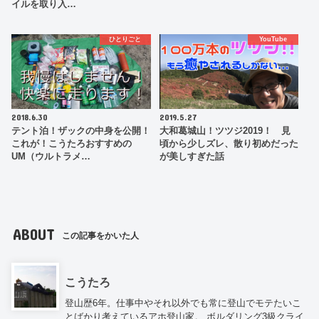
イルを取り入…
ひとりごと
YouTube
2018.6.30
2019.5.27
テント泊！ザックの中身を公開！
大和葛城山！ツツジ2019！ 見
これが！こうたろおすすめの
頃から少しズレ、散り初めだった
UM（ウルトラメ…
が美しすぎた話
ABOUT
この記事をかいた人
こうたろ
登山歴6年。仕事中やそれ以外でも常に登山でモテたいこ
とばかり考えているアホ登山家。 ボルダリング3級クライ