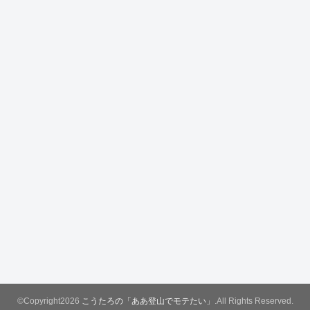
©Copyright2026
こうたろの「ああ登山でモテたい」
.All Rights Reserved.