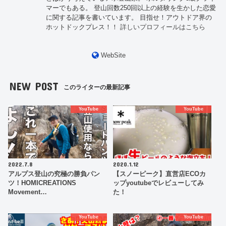
マーでもある。 登山回数250回以上の経験を生かした恋愛
に関する記事を書いています。 目指せ！アウトドア界の
ホットドックプレス！！
詳しいプロフィールはこちら
WebSite
NEW POST
このライターの最新記事
YouTube
YouTube
2022.7.8
2020.1.12
アルプス登山の究極の勝負パン
【スノーピーク】直営店ECOカ
ツ！HOMICREATIONS
ップyoutubeでレビューしてみ
Movement…
た！
YouTube
YouTube