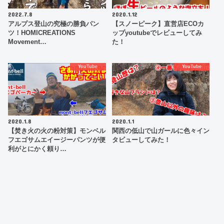
2022.7.8
2020.1.12
アルプス登山の究極の勝負パン
【スノーピーク】直営店ECOカ
ツ！HOMICREATIONS
ップyoutubeでレビューしてみ
Movement…
た！
YouTube
YouTube
2020.1.8
2020.1.1
【焚き火の火の粉対策】モンベル
関西の低山で山ガールに色々イン
フエゴサムエイージーパンツが便
タビューしてみた！
利がとにかく頼り…