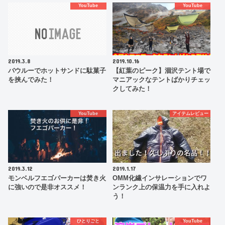
YouTube
YouTube
2019.3.8
2019.10.16
バウルーでホットサンドに駄菓子
【紅葉のピーク】涸沢テント場で
を挟んでみた！
マニアックなテントばかりチェッ
クしてみた！
YouTube
アイテムレビュー
2019.3.12
2019.1.17
モンベルフエゴパーカーは焚き火
OMM化繊インサレーションでワ
に強いので是非オススメ！
ンランク上の保温力を手に入れよ
う！
ひとりごと
YouTube