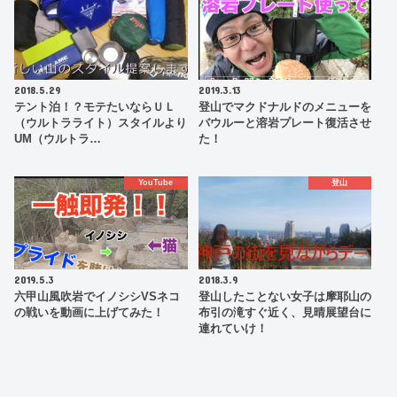
2018.5.29
2019.3.13
テント泊！？モテたいならＵＬ
登山でマクドナルドのメニューを
（ウルトラライト）スタイルより
バウルーと溶岩プレート復活させ
UM（ウルトラ…
た！
YouTube
登山
2019.5.3
2018.3.9
六甲山風吹岩でイノシシVSネコ
登山したことない女子は摩耶山の
の戦いを動画に上げてみた！
布引の滝すぐ近く、見晴展望台に
連れていけ！