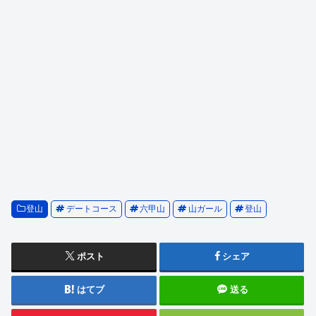
登山
デートコース
六甲山
山ガール
登山
ポスト
シェア
はてブ
送る