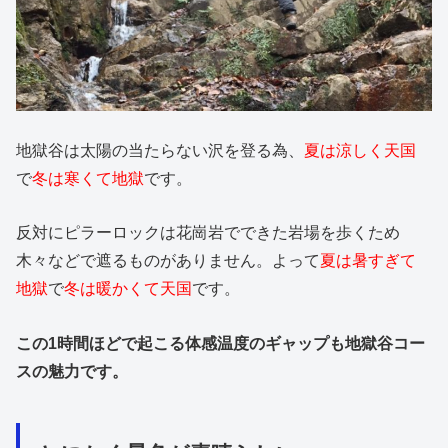
地獄谷は太陽の当たらない沢を登る為、
夏は涼しく天国
で
冬は寒くて地獄
です。
反対にピラーロックは花崗岩でできた岩場を歩くため
木々などで遮るものがありません。よって
夏は暑すぎて
地獄
で
冬は暖かくて天国
です。
この1時間ほどで起こる体感温度のギャップも地獄谷コー
スの魅力です。