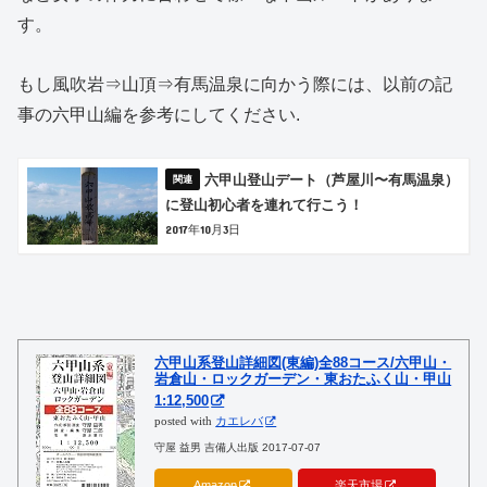
す。
もし風吹岩⇒山頂⇒有馬温泉に向かう際には、以前の記
事の六甲山編を参考にしてください.
六甲山登山デート（芦屋川〜有馬温泉）
に登山初心者を連れて行こう！
2017年10月3日
六甲山系登山詳細図(東編)全88コース/六甲山・
岩倉山・ロックガーデン・東おたふく山・甲山
1:12,500
posted with
カエレバ
守屋 益男 吉備人出版 2017-07-07
Amazon
楽天市場