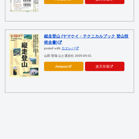
縦走登山 (ヤマケイ・テクニカルブック 登山技
術全書)
posted with
カエレバ
山田 哲哉 山と溪谷社 2005-05-01
Amazon
楽天市場