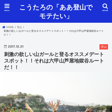
こうたろの「ああ登山で
menu
search
モテたい」
HOME
登山
刺激の欲しい山ガールと登るオススメデートスポット！！それは六甲山芦屋地獄谷ルート
だ！！
2017.12.21
登山
刺激の欲しい山ガールと登るオススメデート
スポット！！それは六甲山芦屋地獄谷ルート
だ！！