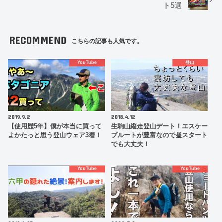
ト5選
RECOMMEND
こちらの記事も人気です。
YouTube
登山
2019.9.2
2018.4.12
【使用歴5年】僕が本当に買って
生駒山縦走登山デート！エスケー
よかたっと思う登山ウェア3着！
プルートが豊富なので昼スタート
でも大丈夫！
YouTube
YouTube