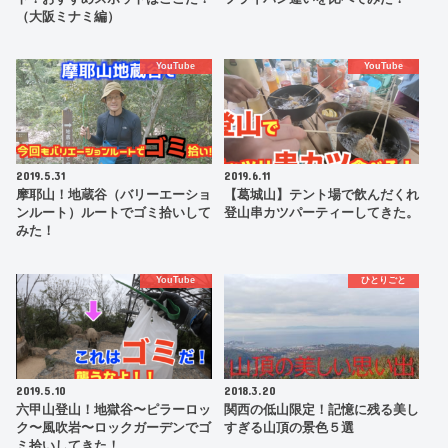
（大阪ミナミ編）
YouTube
YouTube
2019.5.31
2019.6.11
摩耶山！地蔵谷（バリーエーショ
【葛城山】テント場で飲んだくれ
ンルート）ルートでゴミ拾いして
登山串カツパーティーしてきた。
みた！
YouTube
ひとりごと
2019.5.10
2018.3.20
六甲山登山！地獄谷〜ピラーロッ
関西の低山限定！記憶に残る美し
ク〜風吹岩〜ロックガーデンでゴ
すぎる山頂の景色５選
ミ拾いしてきた！