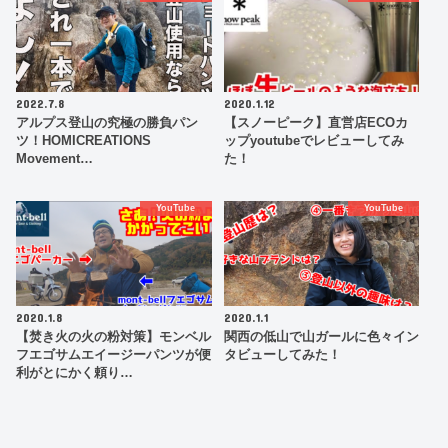
2022.7.8
2020.1.12
アルプス登山の究極の勝負パン
【スノーピーク】直営店ECOカ
ツ！HOMICREATIONS
ップyoutubeでレビューしてみ
Movement…
た！
YouTube
YouTube
2020.1.8
2020.1.1
【焚き火の火の粉対策】モンベル
関西の低山で山ガールに色々イン
フエゴサムエイージーパンツが便
タビューしてみた！
利がとにかく頼り…