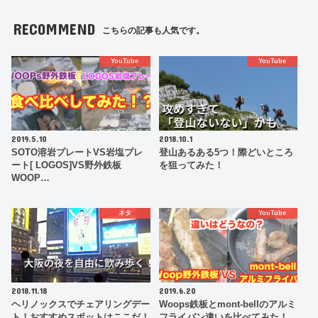
RECOMMEND
こちらの記事も人気です。
YouTube
YouTube
2019.5.10
2018.10.1
SOTO溶岩プレートVS岩塩プレ
登山あるある5つ！際どいところ
ート[ LOGOS]VS野外鉄板
を狙ってみた！
WOOP…
ネタ
YouTube
2018.11.18
2019.6.20
ヘリノックスでチェアリングデー
Woops鉄板とmont-bellのアルミ
ト！おすすめスポットはここだ！
フライパン違いを比べてみた！