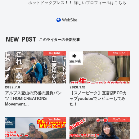
ホットドックプレス！！
詳しいプロフィールはこちら
WebSite
NEW POST
このライターの最新記事
YouTube
YouTube
2022.7.8
2020.1.12
アルプス登山の究極の勝負パン
【スノーピーク】直営店ECOカ
ツ！HOMICREATIONS
ップyoutubeでレビューしてみ
Movement…
た！
YouTube
YouTube