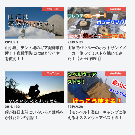
YouTube
YouTube
2018.5.1
2019.5.21
山小屋、テント場のギア泥棒事件
山頂でバウルーのホットサンドメ
簿！！盗難予防には鍵とワイヤー
ーカー使ってミスドを焼いてみ
を使え！！
た！【天王山登山】
YouTube
YouTube
2019.1.22
2019.9.26
僕が好日山荘にいろいろと迷惑を
【モンベル】登山・キャンプに使
かけた2つのお話！
えるオススメウェアベスト５！