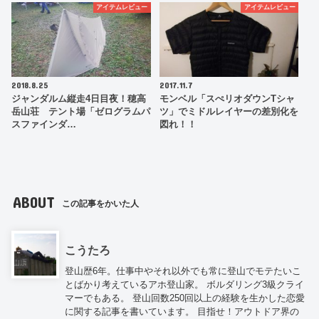
アイテムレビュー
アイテムレビュー
2018.8.25
2017.11.7
ジャンダルム縦走4日目夜！穂高
モンベル「スぺリオダウンTシャ
岳山荘 テント場「ゼログラムパ
ツ」でミドルレイヤーの差別化を
スファインダ…
図れ！！
ABOUT
この記事をかいた人
こうたろ
登山歴6年。仕事中やそれ以外でも常に登山でモテたいこ
とばかり考えているアホ登山家。 ボルダリング3級クライ
マーでもある。 登山回数250回以上の経験を生かした恋愛
に関する記事を書いています。 目指せ！アウトドア界の