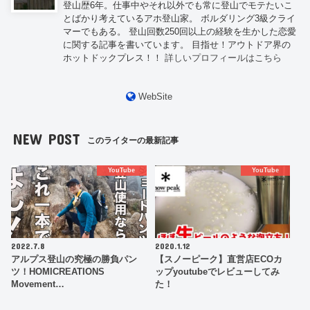
登山歴6年。仕事中やそれ以外でも常に登山でモテたいこ
とばかり考えているアホ登山家。 ボルダリング3級クライ
マーでもある。 登山回数250回以上の経験を生かした恋愛
に関する記事を書いています。 目指せ！アウトドア界の
ホットドックプレス！！
詳しいプロフィールはこちら
WebSite
NEW POST
このライターの最新記事
YouTube
YouTube
2022.7.8
2020.1.12
アルプス登山の究極の勝負パン
【スノーピーク】直営店ECOカ
ツ！HOMICREATIONS
ップyoutubeでレビューしてみ
Movement…
た！