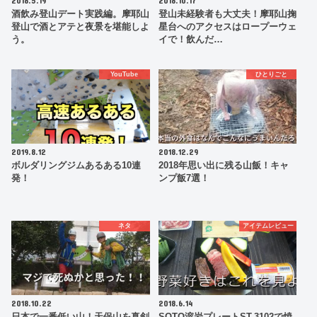
酒飲み登山デート実践編。摩耶山
登山未経験者も大丈夫！摩耶山掬
登山で酒とアテと夜景を堪能しよ
星台へのアクセスはロープーウェ
う。
イで！飲んだ…
YouTube
ひとりごと
2019.8.12
2018.12.29
ボルダリングジムあるある10連
2018年思い出に残る山飯！キャ
発！
ンプ飯7選！
ネタ
アイテムレビュー
2018.10.22
2018.6.14
日本で一番低い山！天保山を真剣
SOTO溶岩プレートST-3102で焼