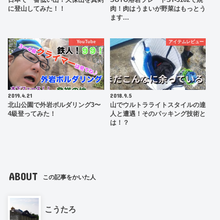
に登山してみた！！
肉！肉はうまいが野菜はもっとう
ます…
YouTube
アイテムレビュー
2019.4.21
2018.9.5
北山公園で外岩ボルダリング3〜
山でウルトラライトスタイルの達
4級登ってみた！
人と遭遇！そのパッキング技術と
は！？
ABOUT
この記事をかいた人
こうたろ