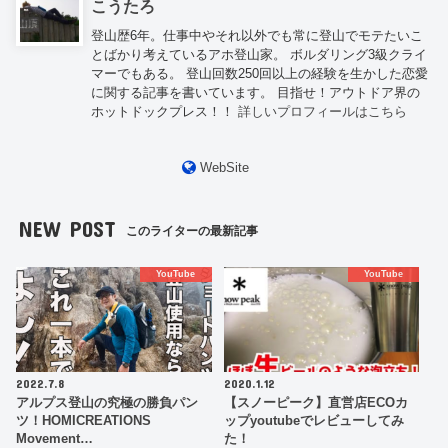
こうたろ
登山歴6年。仕事中やそれ以外でも常に登山でモテたいこ
とばかり考えているアホ登山家。 ボルダリング3級クライ
マーでもある。 登山回数250回以上の経験を生かした恋愛
に関する記事を書いています。 目指せ！アウトドア界の
ホットドックプレス！！
詳しいプロフィールはこちら
WebSite
NEW POST
このライターの最新記事
YouTube
YouTube
2022.7.8
2020.1.12
アルプス登山の究極の勝負パン
【スノーピーク】直営店ECOカ
ツ！HOMICREATIONS
ップyoutubeでレビューしてみ
Movement…
た！