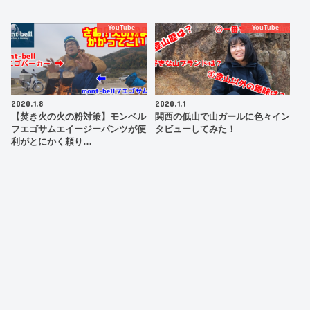
YouTube
YouTube
2020.1.8
2020.1.1
【焚き火の火の粉対策】モンベル
関西の低山で山ガールに色々イン
フエゴサムエイージーパンツが便
タビューしてみた！
利がとにかく頼り…