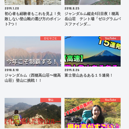
2019.1.20
2018.8.25
初心者も経験者もこれを見よ！失
ジャンダルム縦走4日目夜！穂高
敗しない登山靴の選び方のポイン
岳山荘 テント場「ゼログラムパ
ト7つ！
スファインダ…
ひとりごと
YouTube
2018.8.10
2019.8.26
ジャンダルム（西穂高山荘〜穂高
富士登山あるある１５連発！
山荘）登山に挑戦！！
登山
YouTube