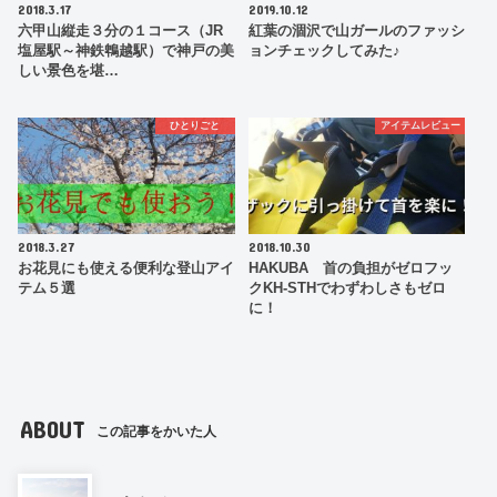
2018.3.17
2019.10.12
六甲山縦走３分の１コース（JR
紅葉の涸沢で山ガールのファッシ
塩屋駅～神鉄鵯越駅）で神戸の美
ョンチェックしてみた♪
しい景色を堪…
ひとりごと
アイテムレビュー
2018.3.27
2018.10.30
お花見にも使える便利な登山アイ
HAKUBA 首の負担がゼロフッ
テム５選
クKH-STHでわずわしさもゼロ
に！
ABOUT
この記事をかいた人