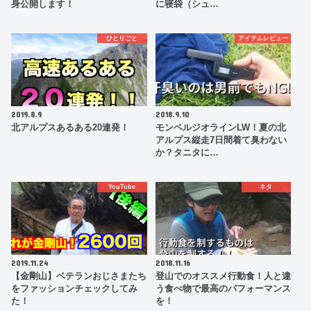
身公開します！
に寝袋（シュ…
ひとりごと
アイテムレビュー
2019.8.9
2018.9.10
北アルプスあるある20連発！
モンベルジオラインLW！夏の北
アルプス縦走7日間着て臭わない
か？タニタに…
YouTube
ネタ
2019.11.24
2018.11.16
【金剛山】ベテランおじさまたち
登山でのオススメ行動食！人と違
をファッションチェックしてみ
う食べ物で最高のパフォーマンス
た！
を！