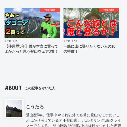
YouTube
YouTube
2019.9.2
2019.9.10
【使用歴5年】僕が本当に買って
一緒に山に登りたくない人の10
よかたっと思う登山ウェア3着！
の特徴！
ABOUT
この記事をかいた人
こうたろ
登山歴6年。仕事中やそれ以外でも常に登山でモテたいこ
とばかり考えているアホ登山家。 ボルダリング3級クライ
マーでもある。 登山回数250回以上の経験を生かした恋愛