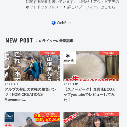
に関する記事を書いています。 目指せ！アウトドア界の
ホットドックプレス！！
詳しいプロフィールはこちら
WebSite
NEW POST
このライターの最新記事
YouTube
YouTube
2022.7.8
2020.1.12
アルプス登山の究極の勝負パン
【スノーピーク】直営店ECOカ
ツ！HOMICREATIONS
ップyoutubeでレビューしてみ
Movement…
た！
YouTube
YouTube