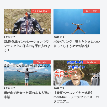
アイテムレビュー
ひとりごと
2019.1.17
2019.2.1
OMM化繊インサレーションでワ
ボルダリング 落ちたときについ
ンランク上の保温力を手に入れよ
言ってしまう3つの言い訳
う！
YouTube
YouTube
2018.11.7
2019.7.3
僕が山で出会った癖のある人達の
【春夏ベースレイヤー比較】
小話
mont-bell・ノースフェイス・パ
タゴニア…