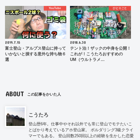
YouTube
ひとりごと
2019.7.15
2018.6.30
富士登山・アルプス登山に持って
テント泊！ザックの中身を公開！
いかないと損する意外な持ち物６
これが！こうたろおすすめの
選
UM（ウルトラメ…
ABOUT
この記事をかいた人
こうたろ
登山歴6年。仕事中やそれ以外でも常に登山でモテたいこ
とばかり考えているアホ登山家。 ボルダリング3級クライ
マーでもある。 登山回数250回以上の経験を生かした恋愛