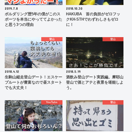
2019.7.8
2018.10.30
ボルダリング歴5年の僕がこのス
HAKUBA 首の負担がゼロフッ
ポーツを本当にやっててよかった
クKH-STHでわずわしさもゼロ
と思う3つの理由
に！
登山
登山
2018.4.12
2018.5.19
生駒山縦走登山デート！エスケー
酒飲み登山デート実践編。摩耶山
プルートが豊富なので昼スタート
登山で酒とアテと夜景を堪能しよ
でも大丈夫！
う。
YouTube
登山