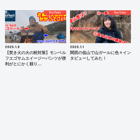
YouTube
YouTube
2020.1.8
2020.1.1
【焚き火の火の粉対策】モンベル
関西の低山で山ガールに色々イン
フエゴサムエイージーパンツが便
タビューしてみた！
利がとにかく頼り…