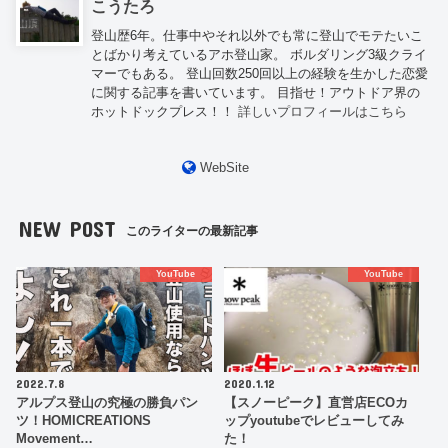
こうたろ
登山歴6年。仕事中やそれ以外でも常に登山でモテたいこ
とばかり考えているアホ登山家。 ボルダリング3級クライ
マーでもある。 登山回数250回以上の経験を生かした恋愛
に関する記事を書いています。 目指せ！アウトドア界の
ホットドックプレス！！
詳しいプロフィールはこちら
WebSite
NEW POST
このライターの最新記事
YouTube
YouTube
2022.7.8
2020.1.12
アルプス登山の究極の勝負パン
【スノーピーク】直営店ECOカ
ツ！HOMICREATIONS
ップyoutubeでレビューしてみ
Movement…
た！