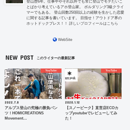
登山歴6年。仕事中やそれ以外でも常に登山でモテたいこ
とばかり考えているアホ登山家。 ボルダリング3級クライ
マーでもある。 登山回数250回以上の経験を生かした恋愛
に関する記事を書いています。 目指せ！アウトドア界の
ホットドックプレス！！
詳しいプロフィールはこちら
WebSite
NEW POST
このライターの最新記事
YouTube
YouTube
2022.7.8
2020.1.12
アルプス登山の究極の勝負パン
【スノーピーク】直営店ECOカ
ツ！HOMICREATIONS
ップyoutubeでレビューしてみ
Movement…
た！