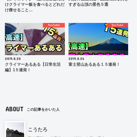
けクライマー飯を食べるとどれだ
すぎる山頂の景色５選
け痩せること…
YouTube
YouTube
2019.8.20
2019.8.26
クライマーあるある【日常生活
富士登山あるある１５連発！
編】1５連発！
ABOUT
この記事をかいた人
こうたろ