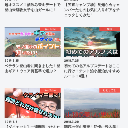
超オススメ！酒飲み登山デートで
【笠置キャンプ場】見知らぬキャ
登山未経験女子を山ガールに！
ンパーたちのお気に入りギアをチ
ェックしてみた！
YouTube
登山
2019.5.15
2018.7.25
ベテラン登山者に聞きました！登
初めての北アルプスデートはここ
山ギア！ウェア何基準で選ぶ？
に行け！テント泊小屋泊おすすめ
ルート！4選！
YouTube
ひとりごと
2019.7.8
2018.3.20
【ダイエット】一週間晩ごはんだ
関西の低山限定！記憶に残る美し