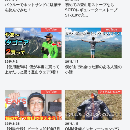
バウルーでホットサンドに駄菓子
初めての登山用ストーブなら
を挟んでみた！
SOTOレギュレーターストーブ
ST-310で充…
YouTube
YouTube
2019.9.2
2018.11.7
【使用歴5年】僕が本当に買って
僕が山で出会った癖のある人達の
よかたっと思う登山ウェア3着！
小話
YouTube
アイテムレビュー
2019.6.28
2019.1.17
【雑誌付録】ピークス2019年7月
OMM化繊インサレーションでワ