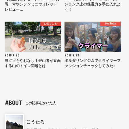
号 マウンテンミニウォレット
ンランク上の保温力を手に入れよ
レビュー…
う！
ひとりごと
YouTube
2018.4.28
2019.7.23
野グソもやむなし！登山者が直面
ボルダリングジムでクライマーフ
する山のトイレ問題とは
ァッションチェックしてみた♪
ABOUT
この記事をかいた人
こうたろ