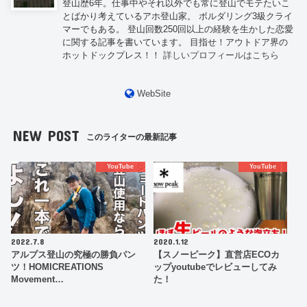
登山歴6年。仕事中やそれ以外でも常に登山でモテたいこ
とばかり考えているアホ登山家。 ボルダリング3級クライ
マーでもある。 登山回数250回以上の経験を生かした恋愛
に関する記事を書いています。 目指せ！アウトドア界の
ホットドックプレス！！
詳しいプロフィールはこちら
WebSite
NEW POST
このライターの最新記事
YouTube
YouTube
2022.7.8
2020.1.12
アルプス登山の究極の勝負パン
【スノーピーク】直営店ECOカ
ツ！HOMICREATIONS
ップyoutubeでレビューしてみ
Movement…
た！