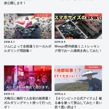
身公開します！
ひとりごと
YouTube
2018.2.1
2019.8.9
ジムによって全然違うローカルボ
Woops野外鉄板ミニトレッキン
ルダリング用語集！
グ用でお一人様焼き肉してみた！
ネタ
YouTube
2019.1.5
2019.6.4
大晦日に梅田で人生初の相席屋！
【オリンピック公式アイテム】被
ボルダリングマット持って行った
る傘を被って登山してみた！良い
ぞ！
所？悪い所は？