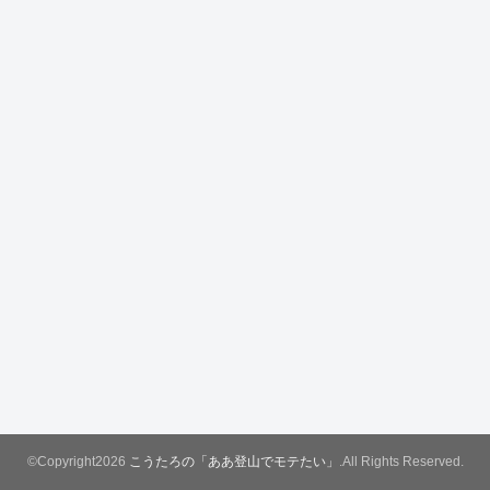
©Copyright2026
こうたろの「ああ登山でモテたい」
.All Rights Reserved.