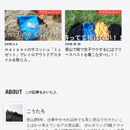
アイテムレビュー
アイテムレビュー
2018.4.4
2018.10.10
ｍａｃｐａｃのサコッシュ「ミュ
登山で街で女子ウケするにはフリ
ゼット」でレトロアウトドアスタ
ースベストを着こなすべし！！
イルを取り入…
ABOUT
この記事をかいた人
こうたろ
登山歴6年。仕事中やそれ以外でも常に登山でモテたいこ
とばかり考えているアホ登山家。 ボルダリング3級クライ