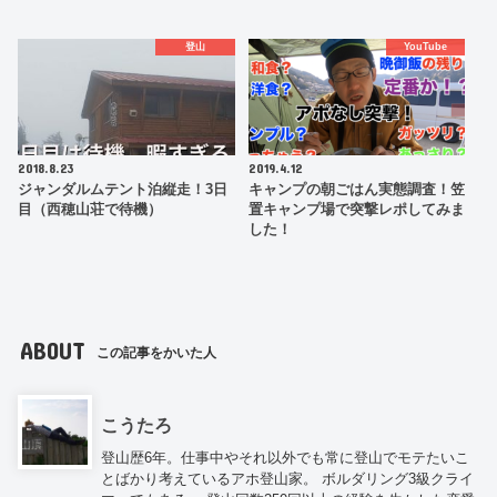
登山
YouTube
2018.8.23
2019.4.12
ジャンダルムテント泊縦走！3日
キャンプの朝ごはん実態調査！笠
目（西穂山荘で待機）
置キャンプ場で突撃レポしてみま
した！
ABOUT
この記事をかいた人
こうたろ
登山歴6年。仕事中やそれ以外でも常に登山でモテたいこ
とばかり考えているアホ登山家。 ボルダリング3級クライ