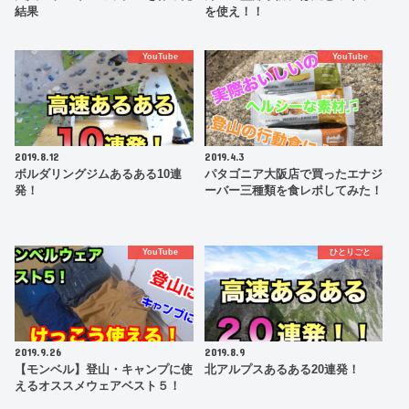
結果
を使え！！
YouTube
YouTube
2019.8.12
2019.4.3
ボルダリングジムあるある10連
パタゴニア大阪店で買ったエナジ
発！
ーバー三種類を食レポしてみた！
YouTube
ひとりごと
2019.9.26
2019.8.9
【モンベル】登山・キャンプに使
北アルプスあるある20連発！
えるオススメウェアベスト５！