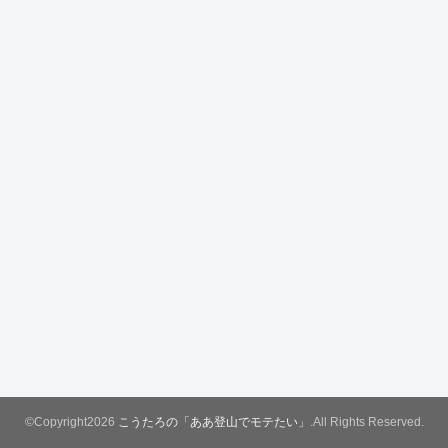
©Copyright2026
こうたろの「ああ登山でモテたい」
.All Rights Reserved.