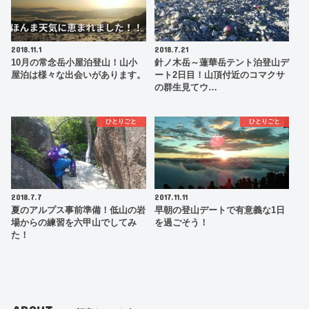
2018.11.1
2018.7.21
10月の常念岳小屋泊登山！山小
針ノ木岳～蓮華岳テント泊登山デ
屋泊は様々な出会いがあります。
ート2日目！山頂付近のコマクサ
の群生見てウ…
ひとりごと
ひとりごと
2018.7.7
2017.11.11
夏のアルプス事前準備！低山の岩
早朝の登山デートで有意義な1日
場からの練習を六甲山でしてみ
を過ごそう！
た！