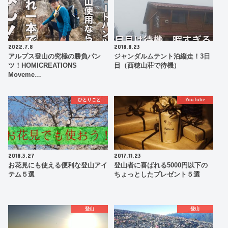
2022.7.8
2018.8.23
アルプス登山の究極の勝負パン
ジャンダルムテント泊縦走！3日
ツ！HOMICREATIONS
目（西穂山荘で待機）
Moveme…
ひとりごと
YouTube
2018.3.27
2017.11.23
お花見にも使える便利な登山アイ
登山者に喜ばれる5000円以下の
テム５選
ちょっとしたプレゼント５選
登山
登山