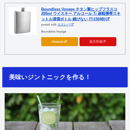
Boundless Voyage チタン製ヒップフラスコ
200ml ウイスキー アルコール Ti 超軽携帯スキ
ットル清酒ボトル 錆びない (Ti1504B)
posted with
カエレバ
Boundless Voyage
Amazon
楽天市場
美味いジントニックを作る！