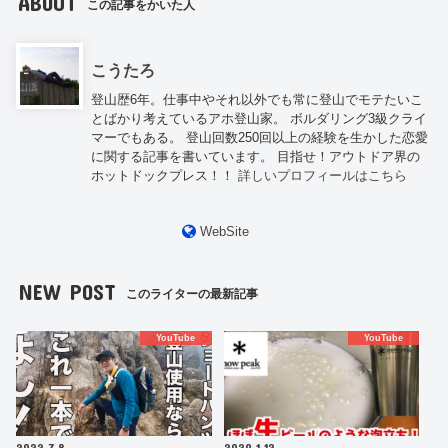
ABOUT
この記事をかいた人
こうたろ
登山歴6年。仕事中やそれ以外でも常に登山でモテたいこ
とばかり考えているアホ登山家。 ボルダリング3級クライ
マーでもある。 登山回数250回以上の経験を生かした恋愛
に関する記事を書いています。 目指せ！アウトドア界の
ホットドックプレス！！
詳しいプロフィールはこちら
WebSite
NEW POST
このライターの最新記事
YouTube
YouTube
2022.7.8
2020.1.12