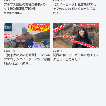
アルプス登山の究極の勝負パン
【スノーピーク】直営店ECOカ
ツ！HOMICREATIONS
ップyoutubeでレビューしてみ
Movement…
た！
YouTube
YouTube
2020.1.8
2020.1.1
【焚き火の火の粉対策】モンベル
関西の低山で山ガールに色々イン
フエゴサムエイージーパンツが便
タビューしてみた！
利がとにかく頼り…