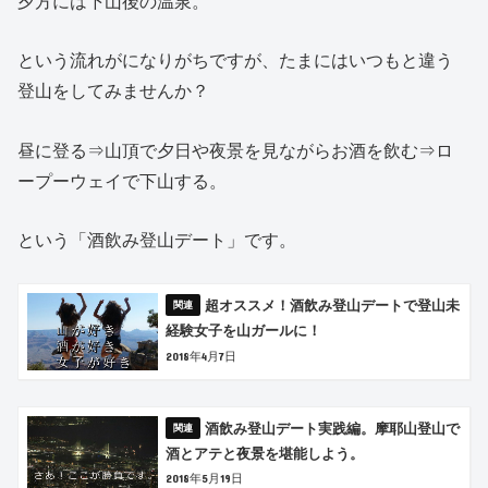
夕方には下山後の温泉。
という流れがになりがちですが、たまにはいつもと違う
登山をしてみませんか？
昼に登る⇒山頂で夕日や夜景を見ながらお酒を飲む⇒ロ
ープーウェイで下山する。
という「酒飲み登山デート」です。
超オススメ！酒飲み登山デートで登山未
経験女子を山ガールに！
2018年4月7日
酒飲み登山デート実践編。摩耶山登山で
酒とアテと夜景を堪能しよう。
2018年5月19日