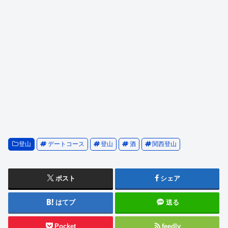
登山
デートコース
登山
酒
関西登山
ポスト
シェア
はてブ
送る
Pocket
feedly