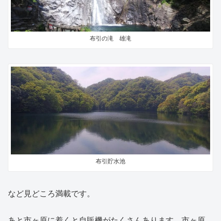
布引の滝 雄滝
布引貯水池
など見どころ満載です。
あと市ヶ原に着くと自販機がたくさんあります。市ヶ原