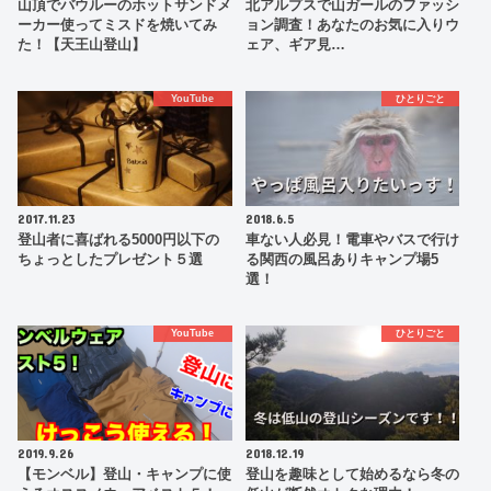
山頂でバウルーのホットサンドメ
北アルプスで山ガールのファッシ
ーカー使ってミスドを焼いてみ
ョン調査！あなたのお気に入りウ
た！【天王山登山】
ェア、ギア見…
YouTube
ひとりごと
2017.11.23
2018.6.5
登山者に喜ばれる5000円以下の
車ない人必見！電車やバスで行け
ちょっとしたプレゼント５選
る関西の風呂ありキャンプ場5
選！
YouTube
ひとりごと
2019.9.26
2018.12.19
【モンベル】登山・キャンプに使
登山を趣味として始めるなら冬の