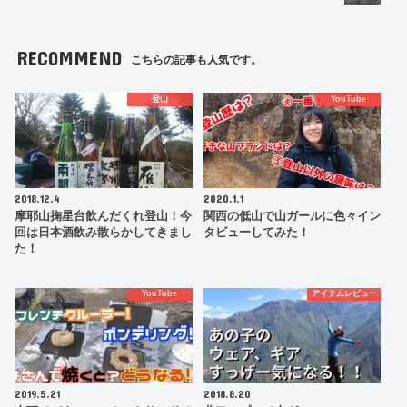
RECOMMEND
こちらの記事も人気です。
登山
YouTube
2018.12.4
2020.1.1
摩耶山掬星台飲んだくれ登山！今
関西の低山で山ガールに色々イン
回は日本酒飲み散らかしてきまし
タビューしてみた！
た！
YouTube
アイテムレビュー
2019.5.21
2018.8.20