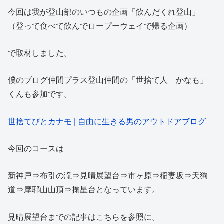
今回は我が登山部のいつもの企画「飲んだくれ登山」
（登って食べて飲んでロープーウェイで帰る企画）
で取材しました。
僕のブログ仲間プラス登山仲間の「世捨て人 かなも」
くんも参加です。
世捨てびとカナモ | 自由に生きる男のアウトドアブログ
今回のコースは
新神戸⇒布引の滝⇒見晴展望台⇒市ヶ原⇒稲妻坂⇒天狗
道⇒摩耶山山頂⇒掬星台となっています。
見晴展望台までの記事はこちらを参照に。