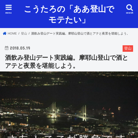
こうたろの「ああ登山で
menu
search
モテたい」
HOME
登山
酒飲み登山デート実践編。摩耶山登山で酒とアテと夜景を堪能しよう。
2018.05.19
登山
酒飲み登山デート実践編。摩耶山登山で酒と
アテと夜景を堪能しよう。