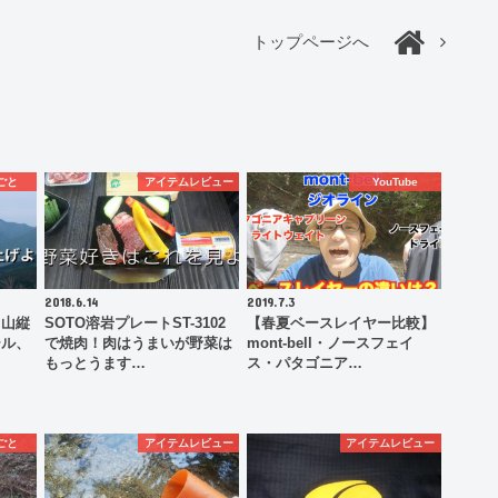
トップページへ
ごと
アイテムレビュー
YouTube
2018.6.14
2019.7.3
甲山縦
SOTO溶岩プレートST-3102
【春夏ベースレイヤー比較】
ール、
で焼肉！肉はうまいが野菜は
mont-bell・ノースフェイ
…
もっとうます…
ス・パタゴニア…
ごと
アイテムレビュー
アイテムレビュー