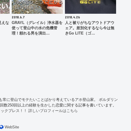
2018.6.7
2018.4.26
見えな
GRAYL（グレイル）浄水器を
人と被りがちなアウトドアウ
使って登山中の水の危機管
ェア。差別化するなら今は無
理！頼れる男を演出…
きGo LITE（ゴ…
も常に登山でモテたいことばかり考えているアホ登山家。 ボルダリン
山回数250回以上の経験を生かした恋愛に関する記事を書いています。
ドックプレス！！
詳しいプロフィールはこちら
WebSite