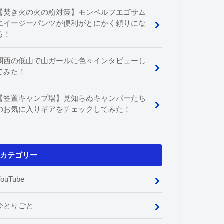
【焚き火の火の粉対策】モンベルフエゴサム
エイージーパンツが便利がとにかく頼りにな
る！
関西の低山で山ガールに色々インタビューし
てみた！
【笠置キャンプ場】見知らぬキャンパーたち
のお気に入りギアをチェックしてみた！
カテゴリー
YouTube
ひとりごと