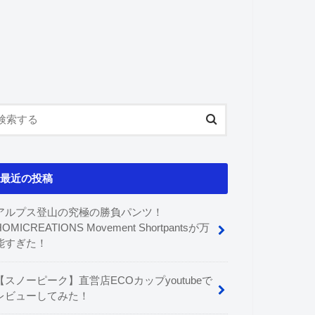
最近の投稿
アルプス登山の究極の勝負パンツ！
HOMICREATIONS Movement Shortpantsが万
能すぎた！
【スノーピーク】直営店ECOカップyoutubeで
レビューしてみた！