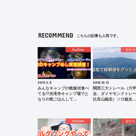
RECOMMEND
こちらの記事も人気です。
YouTube
ひとり
2019.5.8
2018.10.13
みんなキャンプの晩飯何食べ
関西三大トレール（六
てる!?光滝寺キャンプ場でと
走、ダイヤモンドトレ
なりの晩ごはんして…
比良山縦走）ソロ縦走
YouTube
ひとり