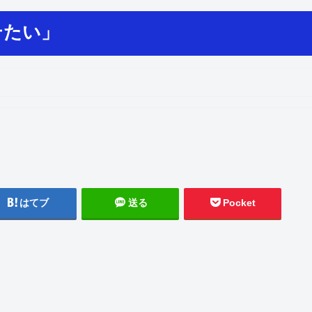
テたい」
はてブ
送る
Pocket