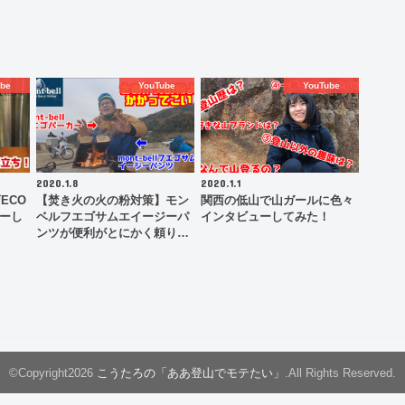
be
YouTube
YouTube
2020.1.8
2020.1.1
ECO
【焚き火の火の粉対策】モン
関西の低山で山ガールに色々
ューし
ベルフエゴサムエイージーパ
インタビューしてみた！
ンツが便利がとにかく頼り…
©Copyright2026
こうたろの「ああ登山でモテたい」
.All Rights Reserved.