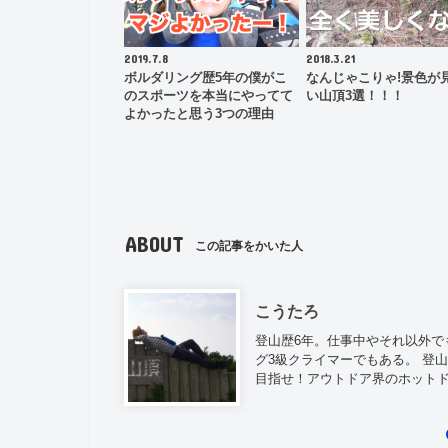
2019.7.8
2018.3.21
ボルダリング歴5年の僕がこ
なんじゃこりゃ!景色が
のスポーツを本当にやってて
い山頂3選！！！
よかったと思う3つの理由
ABOUT
この記事をかいた人
こうたろ
登山歴6年。仕事中やそれ以外で
グ3級クライマーでもある。 登
目指せ！アウトドア界のホット