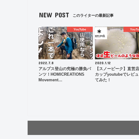
NEW POST
このライターの最新記事
YouTube
YouTu
2022.7.8
2020.1.12
アルプス登山の究極の勝負パ
【スノーピーク】直営店
ンツ！HOMICREATIONS
カップyoutubeでレビ
Movement…
てみた！