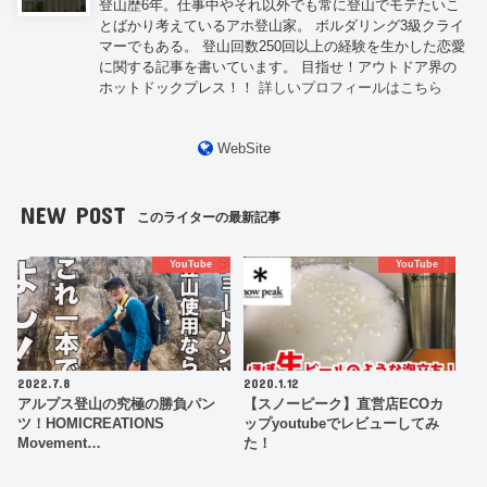
登山歴6年。仕事中やそれ以外でも常に登山でモテたいこ
とばかり考えているアホ登山家。 ボルダリング3級クライ
マーでもある。 登山回数250回以上の経験を生かした恋愛
に関する記事を書いています。 目指せ！アウトドア界の
ホットドックプレス！！
詳しいプロフィールはこちら
WebSite
NEW POST
このライターの最新記事
YouTube
YouTube
2022.7.8
2020.1.12
アルプス登山の究極の勝負パン
【スノーピーク】直営店ECOカ
ツ！HOMICREATIONS
ップyoutubeでレビューしてみ
Movement…
た！