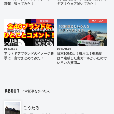
種類 張ってみた！
ギア！ウェア聞いてみた！
YouTube
ひとりごと
2019.8.29
2018.10.26
アウトドアブランドのイメージ勝
日本100名山！費用は？難易度
手に一言でまとめてみた！
は？達成した山ガールがいたので
いろいろ質問…
ABOUT
この記事をかいた人
こうたろ