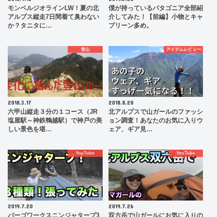
モンベルジオラインLW！夏の北
僕が持っているパタゴニア全部紹
アルプス縦走7日間着て臭わない
介してみた！【前編】小物とキャ
か？タニタに…
プリーン多め。
登山
アイテムレビュー
2018.3.17
2018.8.20
六甲山縦走３分の１コース（JR
北アルプスで山ガールのファッシ
塩屋駅～神鉄鵯越駅）で神戸の美
ョン調査！あなたのお気に入りウ
しい景色を堪…
ェア、ギア見…
YouTube
YouTube
2019.7.20
2019.7.26
パーゴワークスニンジャタープ3
双六岳で山ガールにお気に入りの