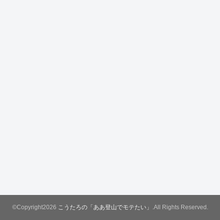
©Copyright2026
こうたろの「ああ登山でモテたい」
.All Rights Reserved.