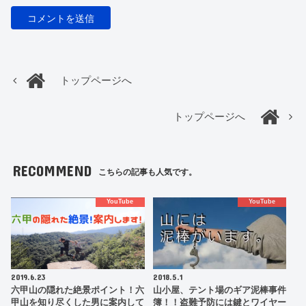
トップページへ
トップページへ
RECOMMEND
こちらの記事も人気です。
YouTube
YouTube
2019.6.23
2018.5.1
六甲山の隠れた絶景ポイント！六
山小屋、テント場のギア泥棒事件
甲山を知り尽くした男に案内して
簿！！盗難予防には鍵とワイヤー