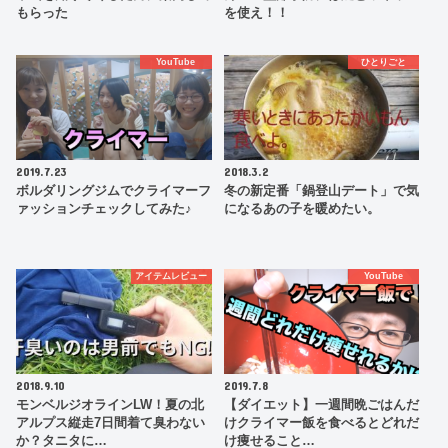
もらった
を使え！！
YouTube
ひとりごと
2019.7.23
2018.3.2
ボルダリングジムでクライマーフ
冬の新定番「鍋登山デート」で気
ァッションチェックしてみた♪
になるあの子を暖めたい。
アイテムレビュー
YouTube
2018.9.10
2019.7.8
モンベルジオラインLW！夏の北
【ダイエット】一週間晩ごはんだ
アルプス縦走7日間着て臭わない
けクライマー飯を食べるとどれだ
か？タニタに…
け痩せること…