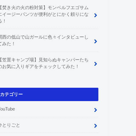
【焚き火の火の粉対策】モンベルフエゴサム
エイージーパンツが便利がとにかく頼りにな
る！
関西の低山で山ガールに色々インタビューし
てみた！
【笠置キャンプ場】見知らぬキャンパーたち
のお気に入りギアをチェックしてみた！
カテゴリー
YouTube
ひとりごと