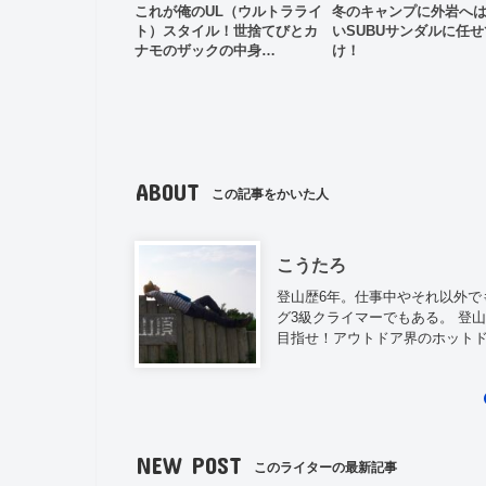
これが俺のUL（ウルトラライ
冬のキャンプに外岩へ
ト）スタイル！世捨てびとカ
いSUBUサンダルに任
ナモのザックの中身…
け！
ABOUT
この記事をかいた人
こうたろ
登山歴6年。仕事中やそれ以外で
グ3級クライマーでもある。 登
目指せ！アウトドア界のホット
NEW POST
このライターの最新記事