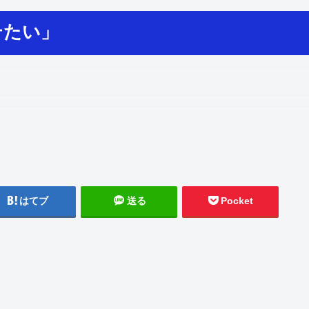
テたい」
はてブ
送る
Pocket