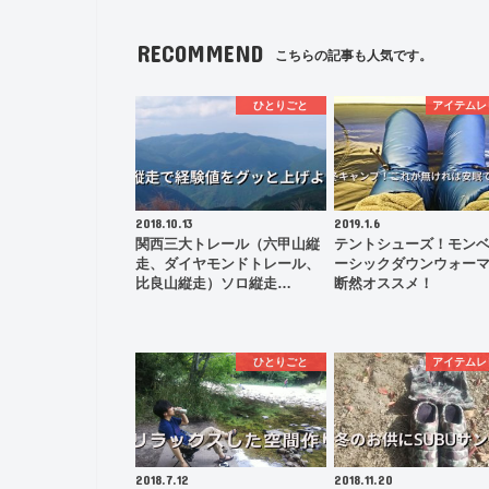
RECOMMEND
こちらの記事も人気です。
ひとりごと
アイテムレ
2018.10.13
2019.1.6
関西三大トレール（六甲山縦
テントシューズ！モン
走、ダイヤモンドトレール、
ーシックダウンウォー
比良山縦走）ソロ縦走…
断然オススメ！
ひとりごと
アイテムレ
2018.7.12
2018.11.20