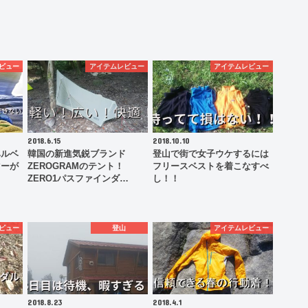
ビュー
アイテムレビュー
アイテムレビュー
2018.6.15
2018.10.10
ベルベ
韓国の新進気鋭ブランド
登山で街で女子ウケするには
マーが
ZEROGRAMのテント！
フリースベストを着こなすべ
ZERO1パスファインダ…
し！！
ビュー
登山
アイテムレビュー
2018.8.23
2018.4.1