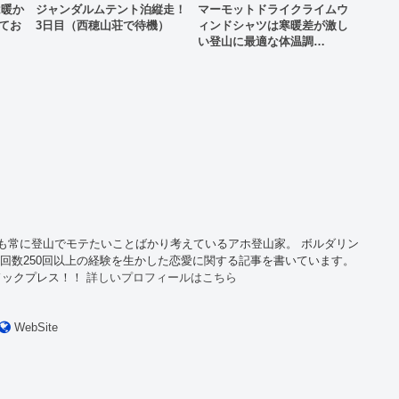
は暖か
ジャンダルムテント泊縦走！
マーモットドライクライムウ
せてお
3日目（西穂山荘で待機）
ィンドシャツは寒暖差が激し
い登山に最適な体温調…
も常に登山でモテたいことばかり考えているアホ登山家。 ボルダリン
山回数250回以上の経験を生かした恋愛に関する記事を書いています。
ドックプレス！！
詳しいプロフィールはこちら
WebSite