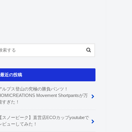
最近の投稿
アルプス登山の究極の勝負パンツ！
HOMICREATIONS Movement Shortpantsが万
能すぎた！
【スノーピーク】直営店ECOカップyoutubeで
レビューしてみた！