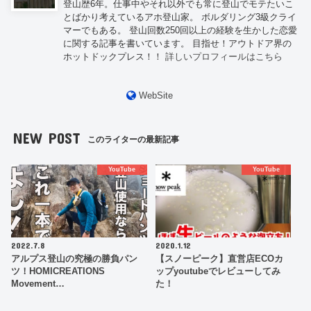
登山歴6年。仕事中やそれ以外でも常に登山でモテたいこ
とばかり考えているアホ登山家。 ボルダリング3級クライ
マーでもある。 登山回数250回以上の経験を生かした恋愛
に関する記事を書いています。 目指せ！アウトドア界の
ホットドックプレス！！
詳しいプロフィールはこちら
WebSite
NEW POST
このライターの最新記事
YouTube
YouTube
2022.7.8
2020.1.12
アルプス登山の究極の勝負パン
【スノーピーク】直営店ECOカ
ツ！HOMICREATIONS
ップyoutubeでレビューしてみ
Movement…
た！