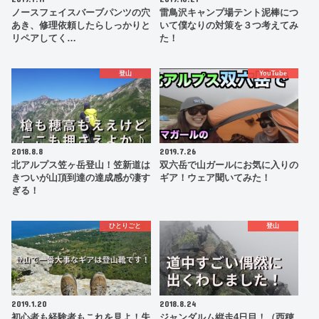
ノースフェイスバーブパンツの穴
雷鳥沢キャンプ場テント泥棒につ
あき、修理依頼したらしっかりと
いて僕なりの対策を３つ考えてみ
リペアしてく…
た！
登山
YouTube
2018.8.8
2019.7.26
北アルプス笠ヶ岳登山！笠新道は
双六岳で山ガールにお気に入りの
きついが山頂到達の達成感が凄す
ギア！ウェア聞いてみた！
ぎる！
ひとりごと
登山
2019.1.20
2018.8.24
初心者も経験者もこれを見よ！失
ジャンダルム縦走4日目！（西穂