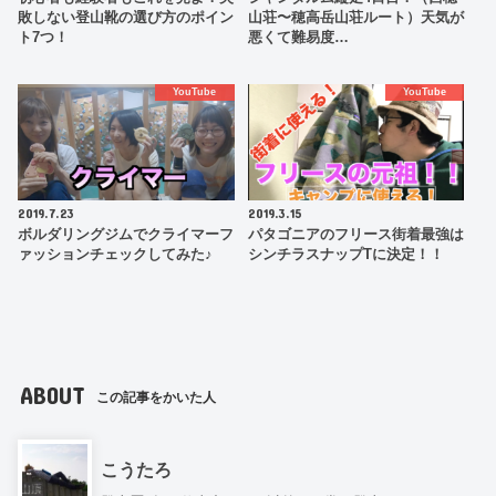
敗しない登山靴の選び方のポイン
山荘〜穂高岳山荘ルート）天気が
ト7つ！
悪くて難易度…
YouTube
YouTube
2019.7.23
2019.3.15
ボルダリングジムでクライマーフ
パタゴニアのフリース街着最強は
ァッションチェックしてみた♪
シンチラスナップTに決定！！
ABOUT
この記事をかいた人
こうたろ